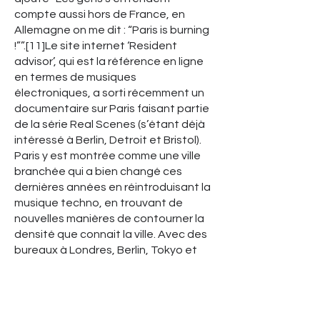
compte aussi hors de France, en
Allemagne on me dit : “Paris is burning
!””.[11]Le site internet ‘Resident
advisor’, qui est la référence en ligne
en termes de musiques
électroniques, a sorti récemment un
documentaire sur Paris faisant partie
de la série Real Scenes (s’étant déjà
intéressé à Berlin, Detroit et Bristol).
Paris y est montrée comme une ville
branchée qui a bien changé ces
dernières années en réintroduisant la
musique techno, en trouvant de
nouvelles manières de contourner la
densité que connait la ville. Avec des
bureaux à Londres, Berlin, Tokyo et
Ibiza et des partenaires tout autour
du globe, Resident Advisor expose la
techno culture Parisienne à un niveau
véritablement international.[12]