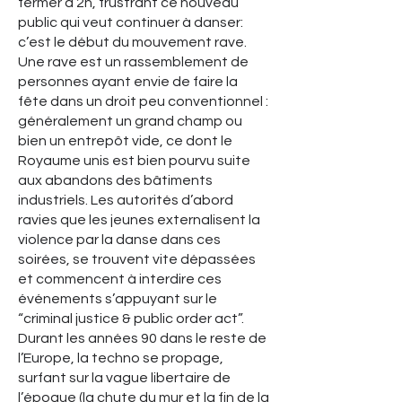
fermer à 2h, frustrant ce nouveau
public qui veut continuer à danser:
c’est le début du mouvement rave.
Une rave est un rassemblement de
personnes ayant envie de faire la
fête dans un droit peu conventionnel :
généralement un grand champ ou
bien un entrepôt vide, ce dont le
Royaume unis est bien pourvu suite
aux abandons des bâtiments
industriels. Les autorités d’abord
ravies que les jeunes externalisent la
violence par la danse dans ces
soirées, se trouvent vite dépassées
et commencent à interdire ces
événements s’appuyant sur le
“criminal justice & public order act”.
Durant les années 90 dans le reste de
l’Europe, la techno se propage,
surfant sur la vague libertaire de
l’époque (la chute du mur et la fin de la