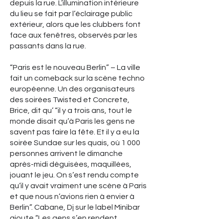
depuis la rue. L’illumination intérieure
du lieu se fait par l’éclairage public
extérieur, alors que les clubbers font
face aux fenêtres, observés par les
passants dans la rue.
“Paris est le nouveau Berlin” – La ville
fait un comeback sur la scène techno
européenne. Un des organisateurs
des soirées Twisted et Concrete,
Brice, dit qu’ “il y a trois ans, tout le
monde disait qu’à Paris les gens ne
savent pas faire la fête. Et il y a eu la
soirée Sundae sur les quais, où 1 000
personnes arrivent le dimanche
après-midi déguisées, maquillées,
jouant le jeu. On s’est rendu compte
qu’il y avait vraiment une scène à Paris
et que nous n’avions rien à envier à
Berlin”. Cabane, Dj sur le label Minibar
ajoute “Les gens s’en rendent