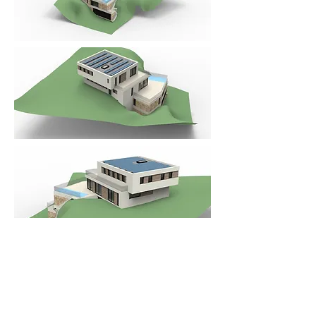
La maison se compose d’un premier volume de
deux niveaux à flanc de colline, avec un parement
en pierre rythmé de bandeaux horizontaux
maçonnés qui marquent les étages, et d’un
second volume de deux niveaux en