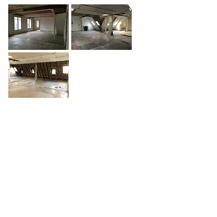
L’ensemble des étages s’est vu autorisé un
changement de destination de bureaux vers
hébergements hôteliers afin de créer trente
appartements meublés de tourisme. Ce projet
impliquait de lourds travaux, notamment la
création d’un escalier de secours, ainsi qu’une
modification de toiture afin de prolonger la gaine
d’ascenseur jusqu’au dernier étage qui n’était
jusqu’alors pas desservi.
Le projet prévoit le remplacement de toutes les