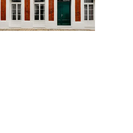
Au RDC se situent les salles de réception et de
service : entrée, salon salle à manger, cuisine et
buanderie. En haut les parties privatives : deux
suites avec salle de bain privative dont une avec
grand dressing. Une chambre d’ami avec salle
d’eau se situe dans l’annexe en fond de cour.