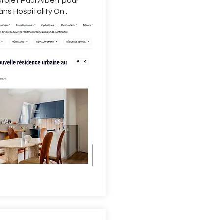
projet Paul Albert pour
s Hospitality On .