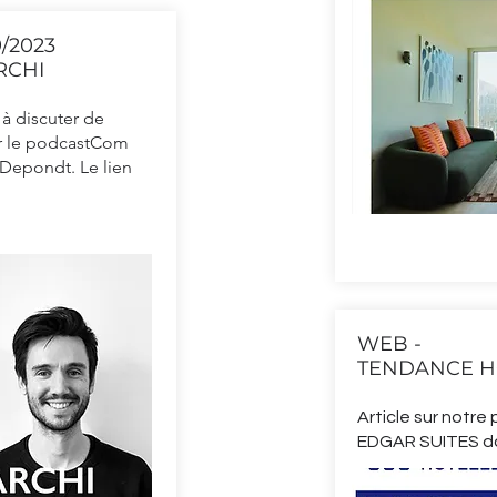
/2023
RCHI
à discuter de
ur le podcastCom
 Depondt. Le lien
WEB -
TENDANCE H
Article sur notre 
EDGAR SUITES da