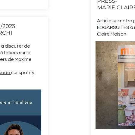
PRESS-
MARIE CLAIR
Article sur notre 
/2023
EDGARSUITES à r
RCHI
Claire Maison
 à discuter de
telliers sur le
ders de Maxime
isode
sur spotify