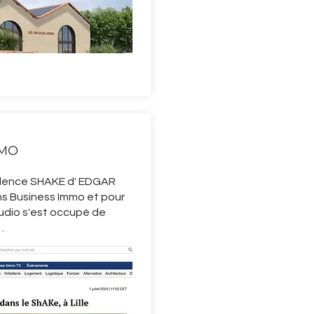
MMO
ésidence SHAKE d' EDGAR
ns Business Immo et pour
udio s'est occupé de
.