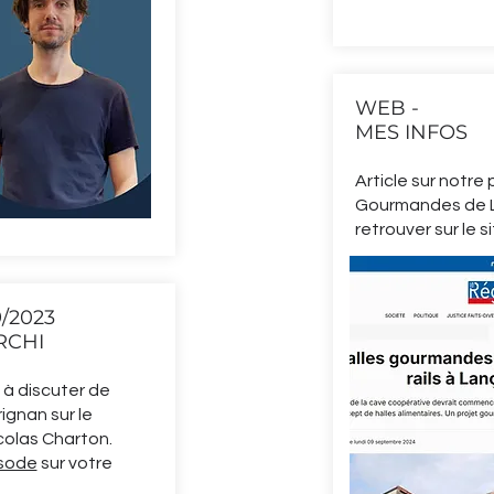
WEB -
MES INFOS
Article sur notre 
Gourmandes de 
retrouver sur le s
/2023
RCHI
 à discuter de
ignan sur le
colas Charton.
isode
sur votre