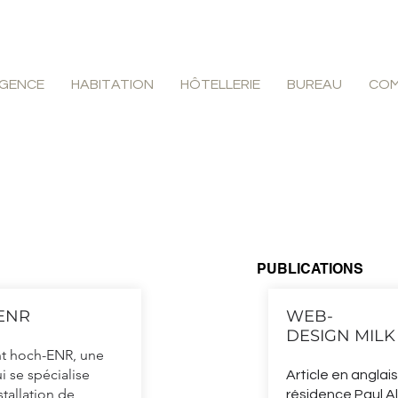
GENCE
HABITATION
HÔTELLERIE
BUREAU
COM
PUBLICATIONS
-ENR
WEB-
DESIGN MILK
nt hoch-ENR, une
i se spécialise
Article en anglais
stallation de
résidence Paul A