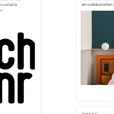
ouvelable
en collaboratio
m/